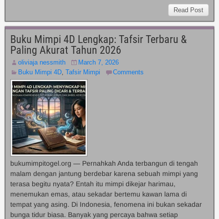
Read Post
Buku Mimpi 4D Lengkap: Tafsir Terbaru &
Paling Akurat Tahun 2026
oliviaja nessmith
March 7, 2026
Buku Mimpi 4D
,
Tafsir Mimpi
Comments
bukumimpitogel.org — Pernahkah Anda terbangun di tengah
malam dengan jantung berdebar karena sebuah mimpi yang
terasa begitu nyata? Entah itu mimpi dikejar harimau,
menemukan emas, atau sekadar bertemu kawan lama di
tempat yang asing. Di Indonesia, fenomena ini bukan sekadar
bunga tidur biasa. Banyak yang percaya bahwa setiap