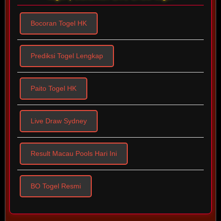
Bocoran Togel HK
Prediksi Togel Lengkap
Paito Togel HK
Live Draw Sydney
Result Macau Pools Hari Ini
BO Togel Resmi