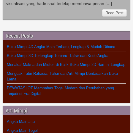
visualisasi yang hadir saat terlelap membawa pesan […]
Read Post
Recent Posts
Buku Mimpi 4D Angka Main Terbaru, Lengkap & Mudah Dibaca
Buku Mimpi 3D Terlengkap Terbaru: Tafsir dan Kode Angka
Menakar Makna dan Misteri di Balik Buku Mimpi 2D Hari Ini Lengkap
Menguak Tabir Rahasia: Tafsir dan Arti Mimpi Berdasarkan Buku
Lama
DEWATASLOT Membahas Togel Modern dan Perubahan yang
Terjadi di Era Digital
Arti Mimpi
Angka Main Jitu
Angka Main Togel