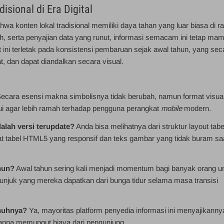
sional di Era Digital
a konten lokal tradisional memiliki daya tahan yang luar biasa di r
rnih, serta penyajian data yang runut, informasi semacam ini tetap ma
ini terletak pada konsistensi pembaruan sejak awal tahun, yang sec
, dan dapat diandalkan secara visual.
ecara esensi makna simbolisnya tidak berubah, namun format visual
rui agar lebih ramah terhadap pengguna perangkat
mobile
modern.
alah versi terupdate?
Anda bisa melihatnya dari struktur layout tabe
at tabel HTML5 yang responsif dan teks gambar yang tidak buram sa
ahun?
Awal tahun sering kali menjadi momentum bagi banyak orang u
tunjuk yang mereka dapatkan dari bunga tidur selama masa transisi
enuhnya?
Ya, mayoritas platform penyedia informasi ini menyajikanny
 tanpa memungut biaya dari pengunjung.