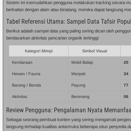
Sistem ini memudahkan pengguna melakukan tracking secara man
berkaitan dengan alam atau binatang, mereka dapat langsung mene
Tabel Referensi Utama: Sampel Data Tafsir Popu
Berikut adalah sampel data yang paling sering dicari oleh penggu
berdasarkan aktivitas pencarian organik tertinggi:
Kategori Mimpi
Simbol Visual
Kendaraan
Mobil Balap
20
Hewan / Fauna
Merpati
34
Barang / Benda
Payung
77
Aktivitas
Berenang
06
Review Pengguna: Pengalaman Nyata Memanfaat
Sebagai seorang pembuat konten yang sering mengamati perger
langsung terhadap kualitas antarmuka beberapa situs penyedia d