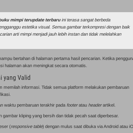
buku mimpi terupdate terbaru
ini terasa sangat berbeda
 mengganggu estetika visual. Semua gambar terkompresi dengan baik
rian arti mimpi menjadi jauh lebih instan dan tidak melelahkan
ampu bertahan di halaman pertama hasil pencarian. Ketika penggun
si halaman akan meningkat secara otomatis.
 yang Valid
lam memilah informasi. Tidak semua platform melakukan pembaruan
ikasi.
n waktu pembaruan terakhir pada
footer
atau
header
artikel.
 gambar kliping yang bersih dan tidak pecah saat diperbesar.
eser (
responsive table
) dengan mulus saat dibuka via Android atau i