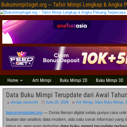
Bukumimpitogel.org ~ Tafsir Mimpi Lengkap & Angka P
Home
Arti Mimpi
Buku Mimpi 2D
Buku Mimpi 3D
Data Buku Mimpi Terupdate dari Awal Tahu
oliviaja nessmith
June 20, 2026
Arti Mimpi
,
Data Buku Mimpi
,
bukumimpitogel.org
— Dunia literasi digital selalu punya cara un
buatan dan analisis data modern, ada satu ceruk informasi yang t
tahun ini, pencarian terhadap
data buku mimpi terupdate terbar