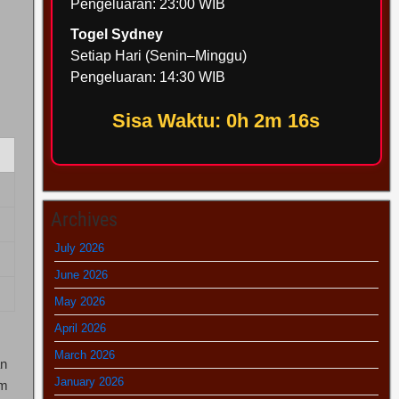
Pengeluaran: 23:00 WIB
Togel Sydney
Setiap Hari (Senin–Minggu)
Pengeluaran: 14:30 WIB
Sisa Waktu: 0h 2m 15s
Archives
July 2026
June 2026
May 2026
April 2026
March 2026
an
January 2026
im