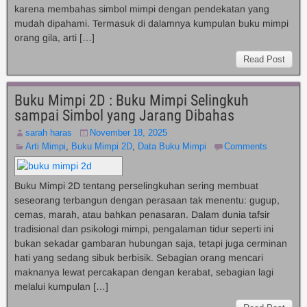
karena membahas simbol mimpi dengan pendekatan yang
mudah dipahami. Termasuk di dalamnya kumpulan buku mimpi
orang gila, arti […]
Read Post
Buku Mimpi 2D : Buku Mimpi Selingkuh
sampai Simbol yang Jarang Dibahas
sarah haras
November 18, 2025
Arti Mimpi
,
Buku Mimpi 2D
,
Data Buku Mimpi
Comments
Buku Mimpi 2D tentang perselingkuhan sering membuat
seseorang terbangun dengan perasaan tak menentu: gugup,
cemas, marah, atau bahkan penasaran. Dalam dunia tafsir
tradisional dan psikologi mimpi, pengalaman tidur seperti ini
bukan sekadar gambaran hubungan saja, tetapi juga cerminan
hati yang sedang sibuk berbisik. Sebagian orang mencari
maknanya lewat percakapan dengan kerabat, sebagian lagi
melalui kumpulan […]