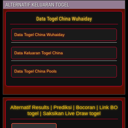
ALTERNATIF KELUARAN TOGEL
Data Togel China Wuhaiday
Data Togel China Wuhaiday
Data Keluaran Togel China
Data Togel China Pools
Alternatif Results | Prediksi | Bocoran | Link BO
togel | Saksikan Live Draw togel