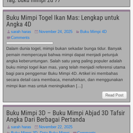
Tag:
buku mimpi 2d 77
Buku Mimpi Togel Ikan Mas: Lengkap untuk
Angka 4D
sarah haras
November 24, 2025
Buku Mimpi 4D
Comments
Dalam dunia togel, mimpi bukan sekadar bunga tidur. Banyak
pemain mempercayai bahwa mimpi dapat menjadi petunjuk
angka keberuntungan. Salah satu yang paling populer adalah
buku mimpi togel ikan mas, yang telah menjadi referensi utama
bagi para penggemar Buku Mimpi 4D. Artikel ini membahas
secara detail cara membaca, menafsirkan, dan menggunakan
mimpi ikan mas untuk meningkatkan […]
Read Post
Buku Mimpi 3D – Buku Mimpi Abjad 3D Tafsir
Angka Dari Berbagai Pertanda
sarah haras
November 22, 2025
Buku Mimpi 3D
,
Data Buku Mimpi
Comments