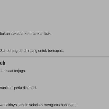
ukan sekadar ketertarikan fisik.
. Seseorang butuh ruang untuk bernapas.
kuh
ri saat terjaga.
munikasi perlu dibenahi.
at dirinya sendiri sebelum mengurus hubungan.