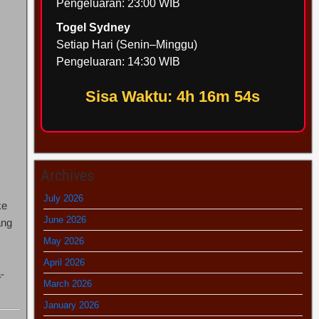
Pengeluaran: 23:00 WIB
Togel Sydney
Setiap Hari (Senin–Minggu)
Pengeluaran: 14:30 WIB
Sisa Waktu: 4h 16m 53s
Archives
July 2026
ke
June 2026
ang
May 2026
April 2026
-
March 2026
January 2026