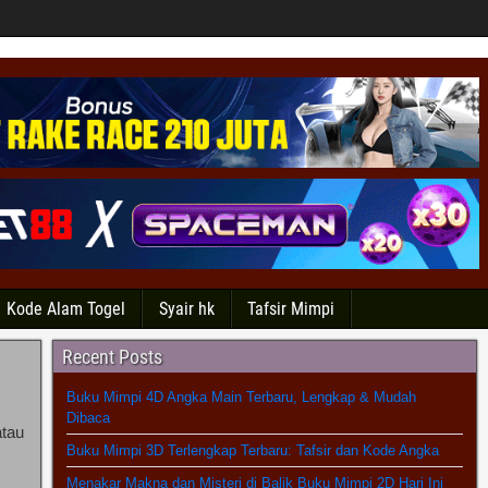
Kode Alam Togel
Syair hk
Tafsir Mimpi
Recent Posts
Buku Mimpi 4D Angka Main Terbaru, Lengkap & Mudah
Dibaca
atau
Buku Mimpi 3D Terlengkap Terbaru: Tafsir dan Kode Angka
Menakar Makna dan Misteri di Balik Buku Mimpi 2D Hari Ini