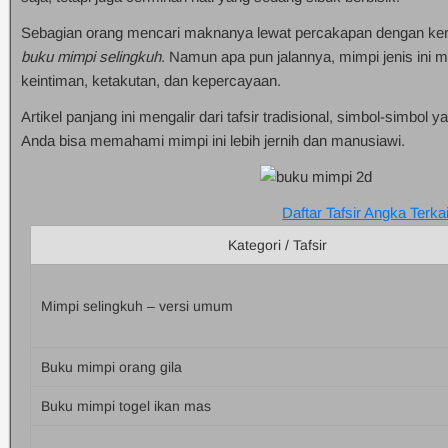
Sebagian orang mencari maknanya lewat percakapan dengan keraba
buku mimpi selingkuh
. Namun apa pun jalannya, mimpi jenis ini
keintiman, ketakutan, dan kepercayaan.
Artikel panjang ini mengalir dari tafsir tradisional, simbol-simbol
Anda bisa memahami mimpi ini lebih jernih dan manusiawi.
Daftar Tafsir Angka Terk
Kategori / Tafsir
Mimpi selingkuh – versi umum
Buku mimpi orang gila
Buku mimpi togel ikan mas