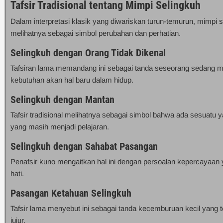
Tafsir Tradisional tentang Mimpi Selingkuh
Dalam interpretasi klasik yang diwariskan turun-temurun, mimpi se
melihatnya sebagai simbol perubahan dan perhatian.
Selingkuh dengan Orang Tidak Dikenal
Tafsiran lama memandang ini sebagai tanda seseorang sedang 
kebutuhan akan hal baru dalam hidup.
Selingkuh dengan Mantan
Tafsir tradisional melihatnya sebagai simbol bahwa ada sesuat
yang masih menjadi pelajaran.
Selingkuh dengan Sahabat Pasangan
Penafsir kuno mengaitkan hal ini dengan persoalan kepercayaan 
hati.
Pasangan Ketahuan Selingkuh
Tafsir lama menyebut ini sebagai tanda kecemburuan kecil yang 
jujur.