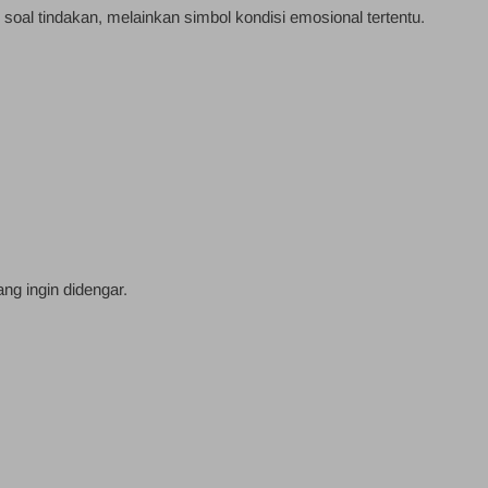
 soal tindakan, melainkan simbol kondisi emosional tertentu.
ang ingin didengar.