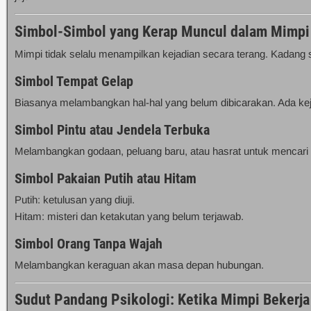
Simbol-Simbol yang Kerap Muncul dalam Mimpi
Mimpi tidak selalu menampilkan kejadian secara terang. Kadang s
Simbol Tempat Gelap
Biasanya melambangkan hal-hal yang belum dibicarakan. Ada kej
Simbol Pintu atau Jendela Terbuka
Melambangkan godaan, peluang baru, atau hasrat untuk mencari
Simbol Pakaian Putih atau Hitam
Putih: ketulusan yang diuji.
Hitam: misteri dan ketakutan yang belum terjawab.
Simbol Orang Tanpa Wajah
Melambangkan keraguan akan masa depan hubungan.
Sudut Pandang Psikologi: Ketika Mimpi Bekerja