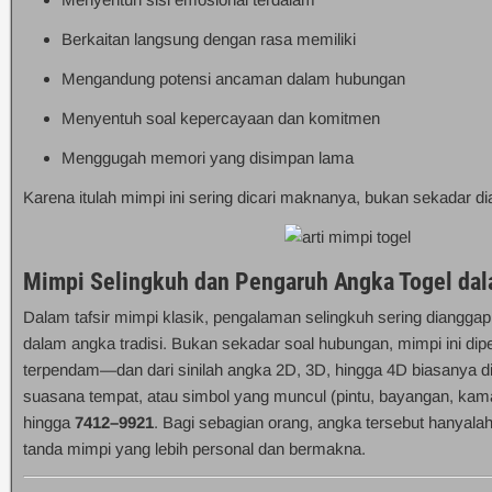
Berkaitan langsung dengan rasa memiliki
Mengandung potensi ancaman dalam hubungan
Menyentuh soal kepercayaan dan komitmen
Menggugah memori yang disimpan lama
Karena itulah mimpi ini sering dicari maknanya, bukan sekadar di
Mimpi Selingkuh dan Pengaruh Angka Togel dala
Dalam tafsir mimpi klasik, pengalaman selingkuh sering diang
dalam angka tradisi. Bukan sekadar soal hubungan, mimpi ini d
terpendam—dan dari sinilah angka 2D, 3D, hingga 4D biasanya diru
suasana tempat, atau simbol yang muncul (pintu, bayangan, kama
hingga
7412–9921
. Bagi sebagian orang, angka tersebut hanyala
tanda mimpi yang lebih personal dan bermakna.