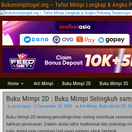
Bukumimpitogel.org ~ Tafsir Mimpi Lengkap & Angka P
Home
Arti Mimpi
Buku Mimpi 2D
Buku Mimpi 3D
Buku Mimpi 2D : Buku Mimpi Selingkuh sam
sarah haras
November 18, 2025
Arti Mimpi
,
Buku Mimpi 2D
,
Da
Buku Mimpi 2D tentang perselingkuhan sering membuat seseora
bahkan penasaran. Dalam dunia tafsir tradisional dan psikologi 
saja, tetapi juga cerminan hati yang sedang sibuk berbisik.