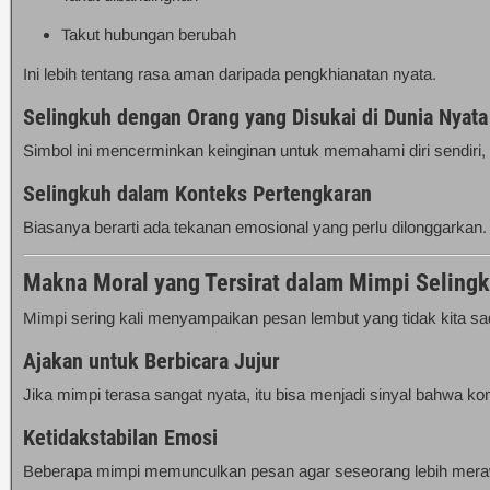
Takut hubungan berubah
Ini lebih tentang rasa aman daripada pengkhianatan nyata.
Selingkuh dengan Orang yang Disukai di Dunia Nyata
Simbol ini mencerminkan keinginan untuk memahami diri sendiri, b
Selingkuh dalam Konteks Pertengkaran
Biasanya berarti ada tekanan emosional yang perlu dilonggarkan
Makna Moral yang Tersirat dalam Mimpi Seling
Mimpi sering kali menyampaikan pesan lembut yang tidak kita sada
Ajakan untuk Berbicara Jujur
Jika mimpi terasa sangat nyata, itu bisa menjadi sinyal bahwa ko
Ketidakstabilan Emosi
Beberapa mimpi memunculkan pesan agar seseorang lebih meraw