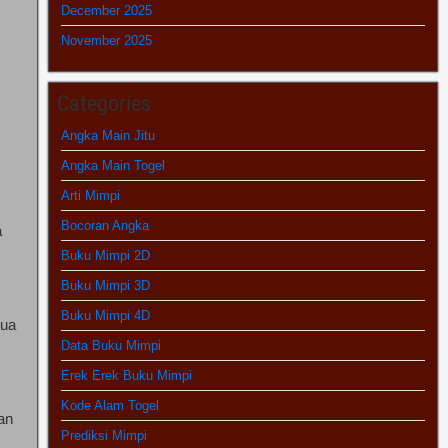
December 2025
November 2025
Categories
Angka Main Jitu
Angka Main Togel
Arti Mimpi
Bocoran Angka
a
Buku Mimpi 2D
Buku Mimpi 3D
Buku Mimpi 4D
dua
Data Buku Mimpi
Erek Erek Buku Mimpi
Kode Alam Togel
an
Prediksi Mimpi