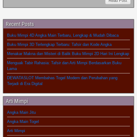
Read Post
Recent Posts
Buku Mimpi 4D Angka Main Terbaru, Lengkap & Mudah Dibaca
Buku Mimpi 3D Terlengkap Terbaru: Tafsir dan Kode Angka
Menakar Makna dan Misteri di Balik Buku Mimpi 2D Hari Ini Lengkap
Menguak Tabir Rahasia: Tafsir dan Arti Mimpi Berdasarkan Buku
Lama
DEWATASLOT Membahas Togel Modern dan Perubahan yang
Terjadi di Era Digital
Arti Mimpi
Angka Main Jitu
Angka Main Togel
Arti Mimpi