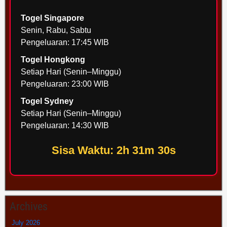
Togel Singapore
Senin, Rabu, Sabtu
Pengeluaran: 17:45 WIB
Togel Hongkong
Setiap Hari (Senin–Minggu)
Pengeluaran: 23:00 WIB
Togel Sydney
Setiap Hari (Senin–Minggu)
Pengeluaran: 14:30 WIB
Sisa Waktu: 2h 31m 29s
Archives
July 2026