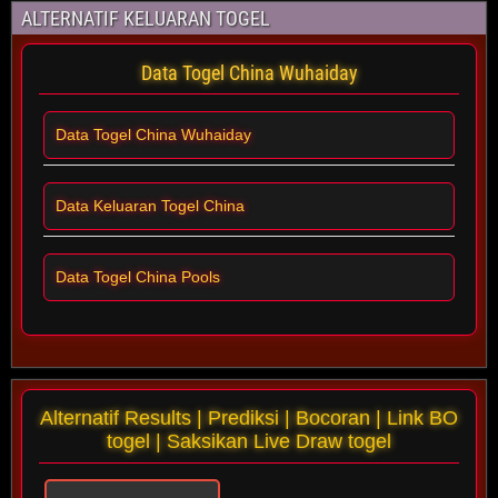
ALTERNATIF KELUARAN TOGEL
Data Togel China Wuhaiday
Data Togel China Wuhaiday
Data Keluaran Togel China
Data Togel China Pools
Alternatif Results | Prediksi | Bocoran | Link BO
togel | Saksikan Live Draw togel