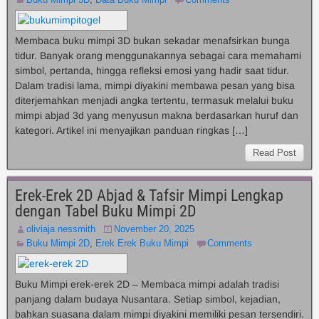
Membaca buku mimpi 3D bukan sekadar menafsirkan bunga
tidur. Banyak orang menggunakannya sebagai cara memahami
simbol, pertanda, hingga refleksi emosi yang hadir saat tidur.
Dalam tradisi lama, mimpi diyakini membawa pesan yang bisa
diterjemahkan menjadi angka tertentu, termasuk melalui buku
mimpi abjad 3d yang menyusun makna berdasarkan huruf dan
kategori. Artikel ini menyajikan panduan ringkas […]
Read Post
Erek-Erek 2D Abjad & Tafsir Mimpi Lengkap
dengan Tabel Buku Mimpi 2D
oliviaja nessmith
November 20, 2025
Buku Mimpi 2D
,
Erek Erek Buku Mimpi
Comments
Buku Mimpi erek-erek 2D – Membaca mimpi adalah tradisi
panjang dalam budaya Nusantara. Setiap simbol, kejadian,
bahkan suasana dalam mimpi diyakini memiliki pesan tersendiri.