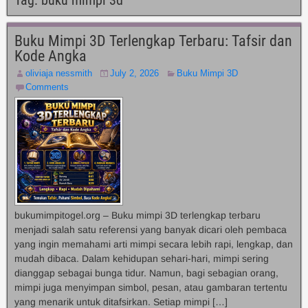
Tag:
buku mimpi 3d
Buku Mimpi 3D Terlengkap Terbaru: Tafsir dan
Kode Angka
oliviaja nessmith
July 2, 2026
Buku Mimpi 3D
Comments
bukumimpitogel.org – Buku mimpi 3D terlengkap terbaru
menjadi salah satu referensi yang banyak dicari oleh pembaca
yang ingin memahami arti mimpi secara lebih rapi, lengkap, dan
mudah dibaca. Dalam kehidupan sehari-hari, mimpi sering
dianggap sebagai bunga tidur. Namun, bagi sebagian orang,
mimpi juga menyimpan simbol, pesan, atau gambaran tertentu
yang menarik untuk ditafsirkan. Setiap mimpi […]