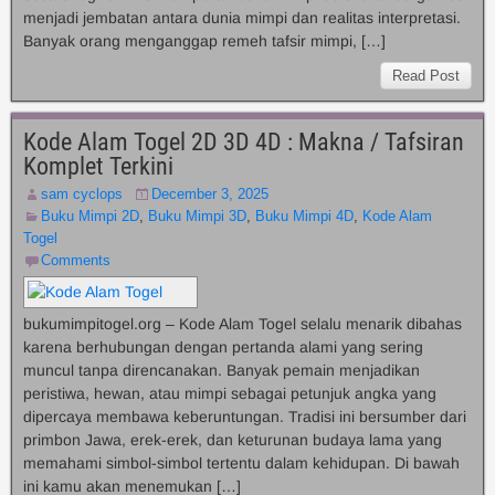
menjadi jembatan antara dunia mimpi dan realitas interpretasi.
Banyak orang menganggap remeh tafsir mimpi, […]
Read Post
Kode Alam Togel 2D 3D 4D : Makna / Tafsiran
Komplet Terkini
sam cyclops
December 3, 2025
Buku Mimpi 2D
,
Buku Mimpi 3D
,
Buku Mimpi 4D
,
Kode Alam
Togel
Comments
bukumimpitogel.org – Kode Alam Togel selalu menarik dibahas
karena berhubungan dengan pertanda alami yang sering
muncul tanpa direncanakan. Banyak pemain menjadikan
peristiwa, hewan, atau mimpi sebagai petunjuk angka yang
dipercaya membawa keberuntungan. Tradisi ini bersumber dari
primbon Jawa, erek-erek, dan keturunan budaya lama yang
memahami simbol-simbol tertentu dalam kehidupan. Di bawah
ini kamu akan menemukan […]