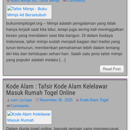
Buku Mimpi 4D
,
Tafsir Mimpi
Comments
bukumimpitogel.org – Mimpi adalah pengalaman yang tidak
hanya terjadi saat kita tidur, tetapi juga sering kali meninggalkan
kesan yang mendalam saat kita bangun. Di dalam budaya
Indonesia, tafsir mimpi sudah menjadi bagian dari tradisi yang
turun-temurun, memberikan pemahaman lebih dalam tentang
diri kita dan kehidupan sehari-hari. Salah satu jenis tafsir mimpi
yang populer adalah melalui […]
Read Post
Kode Alam : Tafsir Kode Alam Kelelawar
Masuk Rumah Togel Online
sam cyclops
November 26, 2025
Kode Alam Togel
Comments
Dalam dunia togel online, banyak pemain yang mempercayai