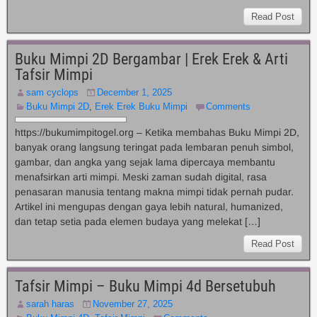
Read Post
Buku Mimpi 2D Bergambar | Erek Erek & Arti
Tafsir Mimpi
sam cyclops
December 1, 2025
Buku Mimpi 2D
,
Erek Erek Buku Mimpi
Comments
https://bukumimpitogel.org – Ketika membahas Buku Mimpi 2D,
banyak orang langsung teringat pada lembaran penuh simbol,
gambar, dan angka yang sejak lama dipercaya membantu
menafsirkan arti mimpi. Meski zaman sudah digital, rasa
penasaran manusia tentang makna mimpi tidak pernah pudar.
Artikel ini mengupas dengan gaya lebih natural, humanized,
dan tetap setia pada elemen budaya yang melekat […]
Read Post
Tafsir Mimpi – Buku Mimpi 4d Bersetubuh
sarah haras
November 27, 2025