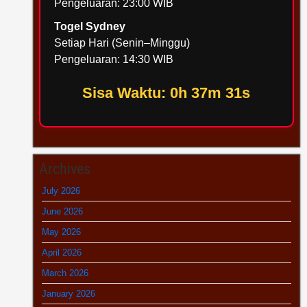
Pengeluaran: 23:00 WIB
Togel Sydney
Setiap Hari (Senin–Minggu)
Pengeluaran: 14:30 WIB
Sisa Waktu: 0h 37m 30s
Archives
July 2026
June 2026
May 2026
April 2026
March 2026
January 2026