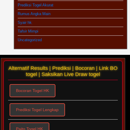
Prediksi Togel Akurat
Rumus Angka Main
Syair hk
Tafsir Mimpi
Uncategorized
Alternatif Results | Prediksi | Bocoran | Link BO
togel | Saksikan Live Draw togel
Bocoran Togel HK
Prediksi Togel Lengkap
Paito Togel HK