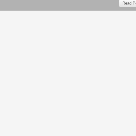
Read P