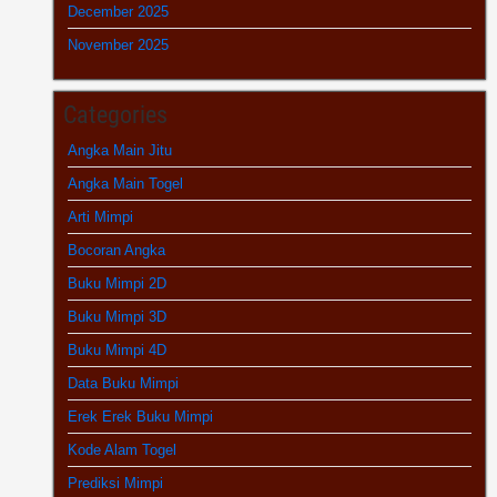
December 2025
November 2025
Categories
Angka Main Jitu
Angka Main Togel
Arti Mimpi
Bocoran Angka
Buku Mimpi 2D
Buku Mimpi 3D
Buku Mimpi 4D
Data Buku Mimpi
Erek Erek Buku Mimpi
Kode Alam Togel
Prediksi Mimpi