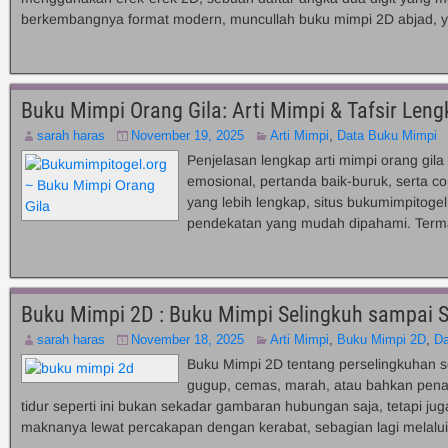
berkembangnya format modern, muncullah buku mimpi 2D abjad, ya
Buku Mimpi Orang Gila: Arti Mimpi & Tafsir Len
sarah haras
November 19, 2025
Arti Mimpi
,
Data Buku Mimpi
Penjelasan lengkap arti mimpi orang gila
emosional, pertanda baik-buruk, serta co
yang lebih lengkap, situs bukumimpitog
pendekatan yang mudah dipahami. Termas
Buku Mimpi 2D : Buku Mimpi Selingkuh sampai 
sarah haras
November 18, 2025
Arti Mimpi
,
Buku Mimpi 2D
,
Da
Buku Mimpi 2D tentang perselingkuhan 
gugup, cemas, marah, atau bahkan penasa
tidur seperti ini bukan sekadar gambaran hubungan saja, tetapi ju
maknanya lewat percakapan dengan kerabat, sebagian lagi melalu