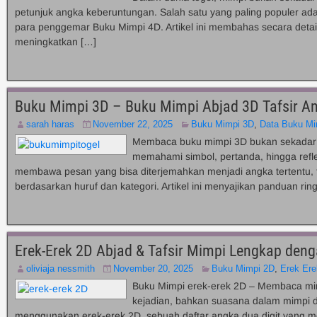
petunjuk angka keberuntungan. Salah satu yang paling populer ada
para penggemar Buku Mimpi 4D. Artikel ini membahas secara det
meningkatkan […]
Buku Mimpi 3D – Buku Mimpi Abjad 3D Tafsir An
sarah haras
November 22, 2025
Buku Mimpi 3D
,
Data Buku Mi
Membaca buku mimpi 3D bukan sekadar 
memahami simbol, pertanda, hingga reflek
membawa pesan yang bisa diterjemahkan menjadi angka tertentu,
berdasarkan huruf dan kategori. Artikel ini menyajikan panduan rin
Erek-Erek 2D Abjad & Tafsir Mimpi Lengkap den
oliviaja nessmith
November 20, 2025
Buku Mimpi 2D
,
Erek Er
Buku Mimpi erek-erek 2D – Membaca mimp
kejadian, bahkan suasana dalam mimpi di
menggunakan erek-erek 2D, sebuah daftar angka dua digit yang 