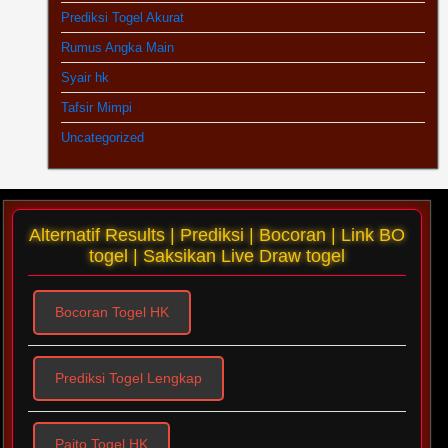
Prediksi Togel Akurat
Rumus Angka Main
Syair hk
Tafsir Mimpi
Uncategorized
Alternatif Results | Prediksi | Bocoran | Link BO
togel | Saksikan Live Draw togel
Bocoran Togel HK
Prediksi Togel Lengkap
Paito Togel HK