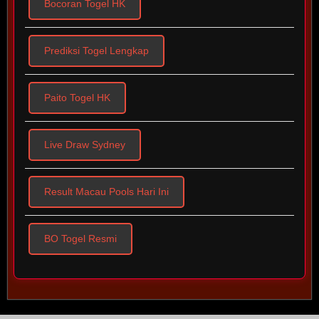
Bocoran Togel HK
Prediksi Togel Lengkap
Paito Togel HK
Live Draw Sydney
Result Macau Pools Hari Ini
BO Togel Resmi