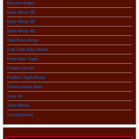
Bocoran Angka
Buku Mimpi 2D
Buku Mimpi 3D
Buku Mimpi 4D
Data Buku Mimpi
Erek Erek Buku Mimpi
Kode Alam Togel
Prediksi Mimpi
Prediksi Togel Akurat
Rumus Angka Main
Syair hk
Tafsir Mimpi
Uncategorized