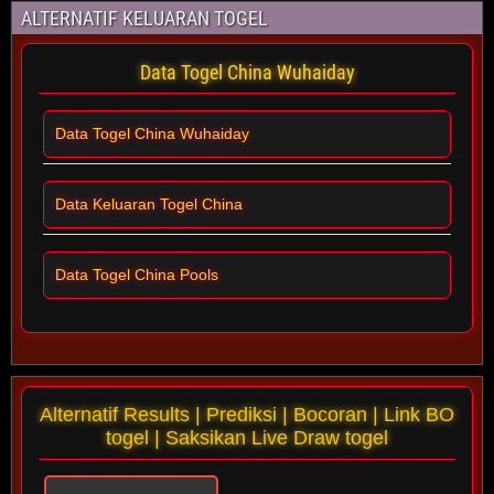
ALTERNATIF KELUARAN TOGEL
Data Togel China Wuhaiday
Data Togel China Wuhaiday
Data Keluaran Togel China
Data Togel China Pools
Alternatif Results | Prediksi | Bocoran | Link BO
togel | Saksikan Live Draw togel