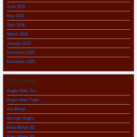
June 2026
May 2026
April 2026
March 2026
January 2026
December 2025
November 2025
Categories
Angka Main Jitu
Angka Main Togel
Arti Mimpi
Bocoran Angka
Buku Mimpi 2D
Buku Mimpi 3D