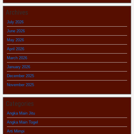
Archives
July 2026
June 2026
May 2026
April 2026
March 2026
January 2026
December 2025
November 2025
Categories
Angka Main Jitu
Angka Main Togel
Arti Mimpi