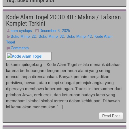
Tag:
buku mimpi slot
Kode Alam Togel 2D 3D 4D : Makna / Tafsiran
Komplet Terkini
sam cyclops
December 3, 2025
Buku Mimpi 2D
,
Buku Mimpi 3D
,
Buku Mimpi 4D
,
Kode Alam
Togel
Comments
bukumimpitogel.org – Kode Alam Togel selalu menarik dibahas
karena berhubungan dengan pertanda alami yang sering
muncul tanpa direncanakan. Banyak pemain menjadikan
peristiwa, hewan, atau mimpi sebagai petunjuk angka yang
dipercaya membawa keberuntungan. Tradisi ini bersumber dari
primbon Jawa, erek-erek, dan keturunan budaya lama yang
memahami simbol-simbol tertentu dalam kehidupan. Di bawah
ini kamu akan menemukan […]
Read Post