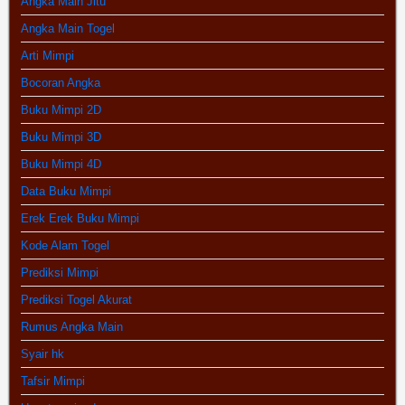
Angka Main Jitu
Angka Main Togel
Arti Mimpi
Bocoran Angka
Buku Mimpi 2D
Buku Mimpi 3D
Buku Mimpi 4D
Data Buku Mimpi
Erek Erek Buku Mimpi
Kode Alam Togel
Prediksi Mimpi
Prediksi Togel Akurat
Rumus Angka Main
Syair hk
Tafsir Mimpi