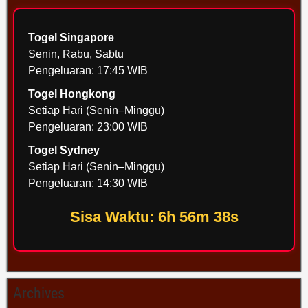
Togel Singapore
Senin, Rabu, Sabtu
Pengeluaran: 17:45 WIB
Togel Hongkong
Setiap Hari (Senin–Minggu)
Pengeluaran: 23:00 WIB
Togel Sydney
Setiap Hari (Senin–Minggu)
Pengeluaran: 14:30 WIB
Sisa Waktu: 6h 56m 38s
Archives