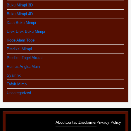
Buku Mimpi 3D
Buku Mimpi 4D
Data Buku Mimpi
Erek Erek Buku Mimpi
Kode Alam Togel
Prediksi Mimpi
Prediksi Togel Akurat
Rumus Angka Main
Syair hk
Tafsir Mimpi
Uncategorized
About
Contact
Disclaimer
Privacy Policy