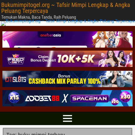
Bukumimpitogel.org ~ Tafsir Mimpi Lengkap & Angka
Peluang Terpercaya
Temukan Makna, Baca Tanda, Raih Peluang