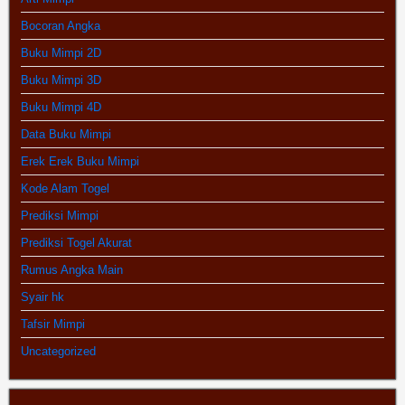
Bocoran Angka
Buku Mimpi 2D
Buku Mimpi 3D
Buku Mimpi 4D
Data Buku Mimpi
Erek Erek Buku Mimpi
Kode Alam Togel
Prediksi Mimpi
Prediksi Togel Akurat
Rumus Angka Main
Syair hk
Tafsir Mimpi
Uncategorized