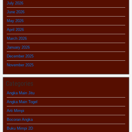
July 2026
June 2026
May 2026
April 2026
March 2026
January 2026
December 2025
November 2025
Categories
Angka Main Jitu
Angka Main Togel
Arti Mimpi
Bocoran Angka
Buku Mimpi 2D