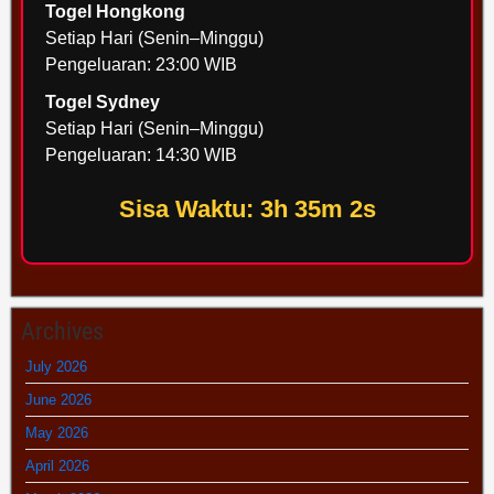
Togel Hongkong
Setiap Hari (Senin–Minggu)
Pengeluaran: 23:00 WIB
Togel Sydney
Setiap Hari (Senin–Minggu)
Pengeluaran: 14:30 WIB
Sisa Waktu: 3h 35m 2s
Archives
July 2026
June 2026
May 2026
April 2026