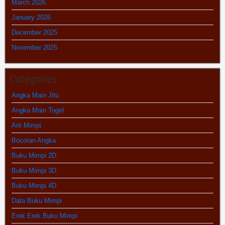
March 2026
January 2026
December 2025
November 2025
Categories
Angka Main Jitu
Angka Main Togel
Arti Mimpi
Bocoran Angka
Buku Mimpi 2D
Buku Mimpi 3D
Buku Mimpi 4D
Data Buku Mimpi
Erek Erek Buku Mimpi