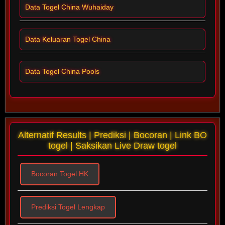
Data Togel China Wuhaiday
Data Keluaran Togel China
Data Togel China Pools
Alternatif Results | Prediksi | Bocoran | Link BO
togel | Saksikan Live Draw togel
Bocoran Togel HK
Prediksi Togel Lengkap