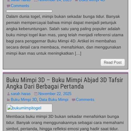
Comments
Dalam dunia togel, mimpi bukan sekadar bunga tidur. Banyak
pemain mempercayai bahwa mimpi dapat menjadi petunjuk
angka keberuntungan. Salah satu yang paling populer adalah
buku mimpi togel ikan mas, yang telah menjadi referensi utama
bagi para penggemar Buku Mimpi 4D. Artikel ini membahas
secara detail cara membaca, menafsirkan, dan menggunakan
mimpi ikan mas untuk meningkatkan […]
Read Post
Buku Mimpi 3D – Buku Mimpi Abjad 3D Tafsir
Angka Dari Berbagai Pertanda
sarah haras
November 22, 2025
Buku Mimpi 3D
,
Data Buku Mimpi
Comments
Membaca buku mimpi 3D bukan sekadar menafsirkan bunga
tidur. Banyak orang menggunakannya sebagai cara memahami
simbol, pertanda, hingga refleksi emosi yang hadir saat tidur.