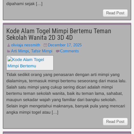
dipahami sejak […]
Read Post
Kode Alam Togel Mimpi Bertemu Teman
Sekolah Wanita 2D 3D 4D
oliviaja nessmith
December 17, 2025
Arti Mimpi
,
Tafsir Mimpi
Comments
Tidak sedikit orang yang penasaran dengan arti mimpi yang
dialaminya, termasuk mimpi bertemu seseorang dari masa lalu.
Salah satu mimpi yang cukup sering dicari adalah mimpi
bertemu teman sekolah wanita, baik itu teman lama, sahabat,
maupun sekadar wajah yang familiar dari bangku sekolah.
Selain ingin mengetahui maknanya, banyak pula yang mencari
angka mimpi togel atau […]
Read Post