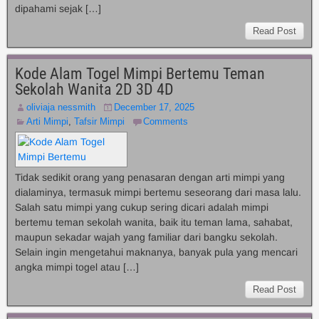
dipahami sejak […]
Read Post
Kode Alam Togel Mimpi Bertemu Teman
Sekolah Wanita 2D 3D 4D
oliviaja nessmith
December 17, 2025
Arti Mimpi
,
Tafsir Mimpi
Comments
Tidak sedikit orang yang penasaran dengan arti mimpi yang
dialaminya, termasuk mimpi bertemu seseorang dari masa lalu.
Salah satu mimpi yang cukup sering dicari adalah mimpi
bertemu teman sekolah wanita, baik itu teman lama, sahabat,
maupun sekadar wajah yang familiar dari bangku sekolah.
Selain ingin mengetahui maknanya, banyak pula yang mencari
angka mimpi togel atau […]
Read Post