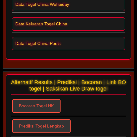
Data Togel China Wuhaiday
Data Keluaran Togel China
Data Togel China Pools
Alternatif Results | Prediksi | Bocoran | Link BO
togel | Saksikan Live Draw togel
Bocoran Togel HK
Prediksi Togel Lengkap