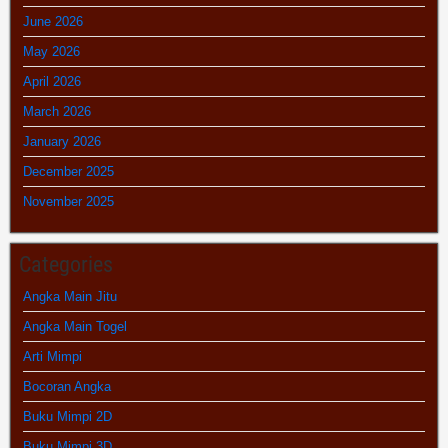
June 2026
May 2026
April 2026
March 2026
January 2026
December 2025
November 2025
Categories
Angka Main Jitu
Angka Main Togel
Arti Mimpi
Bocoran Angka
Buku Mimpi 2D
Buku Mimpi 3D