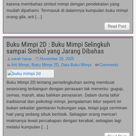
karena membahas simbol mimpi dengan pendekatan yang
mudah dipahami. Termasuk di dalamnya kumpulan buku mimpi
orang gila, arti […]
Read Post
Buku Mimpi 2D : Buku Mimpi Selingkuh
sampai Simbol yang Jarang Dibahas
sarah haras
November 18, 2025
Arti Mimpi
,
Buku Mimpi 2D
,
Data Buku Mimpi
Comments
Buku Mimpi 2D tentang perselingkuhan sering membuat
seseorang terbangun dengan perasaan tak menentu: gugup,
cemas, marah, atau bahkan penasaran. Dalam dunia tafsir
tradisional dan psikologi mimpi, pengalaman tidur seperti ini
bukan sekadar gambaran hubungan saja, tetapi juga cerminan
hati yang sedang sibuk berbisik. Sebagian orang mencari
maknanya lewat percakapan dengan kerabat, sebagian lagi
melalui kumpulan […]