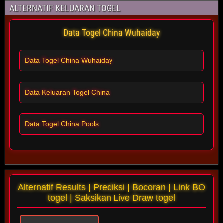
ALTERNATIF KELUARAN TOGEL
Data Togel China Wuhaiday
Data Togel China Wuhaiday
Data Keluaran Togel China
Data Togel China Pools
Alternatif Results | Prediksi | Bocoran | Link BO
togel | Saksikan Live Draw togel