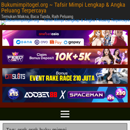
Bukumimpitogel.org ~ Tafsir Mimpi Lengkap & Angka
Peluang Terpercaya
Temukan Makna, Baca Tanda, Raih Peluang