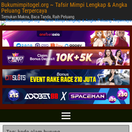
Bukumimpitogel.org ~ Tafsir Mimpi Lengkap & Angka
Peluang Terpercaya
Temukan Makna, Baca Tanda, Raih Peluang