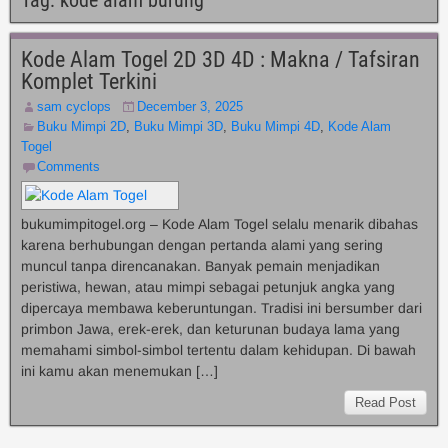
Tag:
kode alam burung
Kode Alam Togel 2D 3D 4D : Makna / Tafsiran
Komplet Terkini
sam cyclops
December 3, 2025
Buku Mimpi 2D
,
Buku Mimpi 3D
,
Buku Mimpi 4D
,
Kode Alam
Togel
Comments
bukumimpitogel.org – Kode Alam Togel selalu menarik dibahas
karena berhubungan dengan pertanda alami yang sering
muncul tanpa direncanakan. Banyak pemain menjadikan
peristiwa, hewan, atau mimpi sebagai petunjuk angka yang
dipercaya membawa keberuntungan. Tradisi ini bersumber dari
primbon Jawa, erek-erek, dan keturunan budaya lama yang
memahami simbol-simbol tertentu dalam kehidupan. Di bawah
ini kamu akan menemukan […]
Read Post