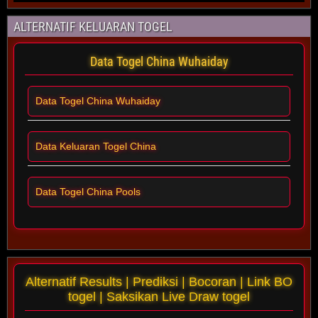
ALTERNATIF KELUARAN TOGEL
Data Togel China Wuhaiday
Data Togel China Wuhaiday
Data Keluaran Togel China
Data Togel China Pools
Alternatif Results | Prediksi | Bocoran | Link BO
togel | Saksikan Live Draw togel