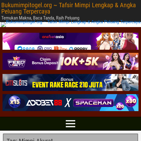
Bukumimpitogel.org ~ Tafsir Mimpi Lengkap & Angka
Peluang Terpercaya
Temukan Makna, Baca Tanda, Raih Peluang