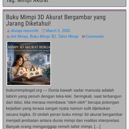
Tag:
Mimpi Akurat
Buku Mimpi 3D Akurat Bergambar yang
Jarang Diketahui!
oliviaja nessmith
March 5, 2026
Arti Mimpi
,
Buku Mimpi 3D
,
Tafsir Mimpi
Comments
bukumimpitogel.org — Dunia bawah sadar manusia adalah
labirin yang penuh dengan teka-teki. Seringkali, saat terbangun
dari tidur, kita merasa membawa “oleh-oleh” berupa potongan
kejadian yang terasa sangat nyata namun sulit dijelaskan
secara logika. Di sinilah peran buku mimpi 3d akurat bergambar
menjadi jembatan antara dunia mimpi dan realitas interpretasi.
Banyak orang menganggap remeh tafsir mimpi, […]