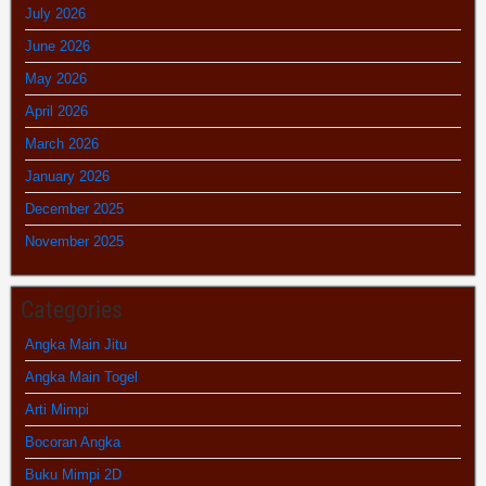
July 2026
June 2026
May 2026
April 2026
March 2026
January 2026
December 2025
November 2025
Categories
Angka Main Jitu
Angka Main Togel
Arti Mimpi
Bocoran Angka
Buku Mimpi 2D