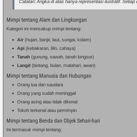
Catatan: Angka di atas hanya representasi ilustratif. Setia
Mimpi tentang Alam dan Lingkungan
Kategori ini mencakup mimpi tentang:
Air
(hujan, banjir, laut, sungai, kolam)
Api
(kebakaran, lilin, cahaya)
Tanah
(gunung, sawah, tanah longsor)
Langit
(bintang, bulan, matahari, awan)
Mimpi tentang Manusia dan Hubungan
Orang tua dan saudara
Orang yang sudah meninggal
Orang asing atau tidak dikenal
Tokoh terkenal atau pemimpin
Mimpi tentang Benda dan Objek Sehari-hari
Ini termasuk mimpi tentang: