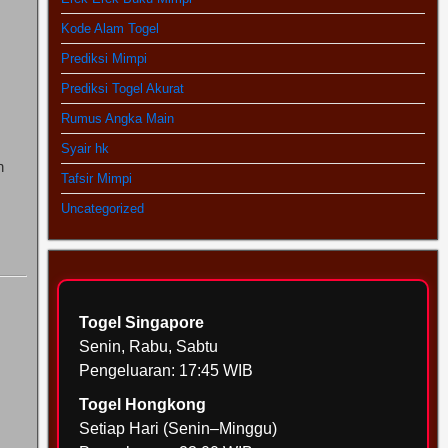
Kode Alam Togel
Prediksi Mimpi
Prediksi Togel Akurat
Rumus Angka Main
Syair hk
n
Tafsir Mimpi
Uncategorized
Togel Singapore
Senin, Rabu, Sabtu
Pengeluaran: 17:45 WIB
Togel Hongkong
Setiap Hari (Senin–Minggu)