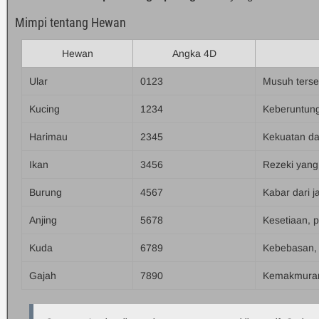
Mimpi tentang Hewan
Hewan
Angka 4D
Ular
0123
Musuh terse
Kucing
1234
Keberuntunga
Harimau
2345
Kekuatan da
Ikan
3456
Rezeki yang
Burung
4567
Kabar dari j
Anjing
5678
Kesetiaan, 
Kuda
6789
Kebebasan, 
Gajah
7890
Kemakmuran,