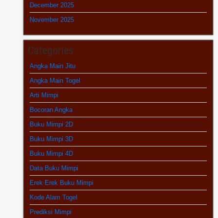
December 2025
November 2025
Categories
Angka Main Jitu
Angka Main Togel
Arti Mimpi
Bocoran Angka
Buku Mimpi 2D
Buku Mimpi 3D
Buku Mimpi 4D
Data Buku Mimpi
Erek Erek Buku Mimpi
Kode Alam Togel
Prediksi Mimpi