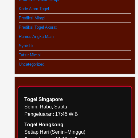
Kode Alam Togel
Prediksi Mimpi
Prediksi Togel Akurat
Rumus Angka Main
Syair hk
Tafsir Mimpi
Uncategorized
Togel Singapore
Senin, Rabu, Sabtu
Pengeluaran: 17:45 WIB
Togel Hongkong
Setiap Hari (Senin–Minggu)