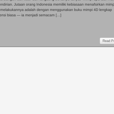
sendirian. Jutaan orang Indonesia memiliki kebiasaan menafsirkan mimp
tuk melakukannya adalah dengan menggunakan buku mimpi 4D lengkap
rensi biasa — ia menjadi semacam […]
Read P