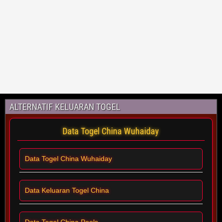
ALTERNATIF KELUARAN TOGEL
Data Togel China Wuhaiday
Data Togel China Wuhaiday
Data Keluaran Togel China