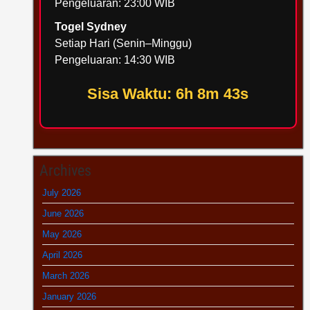
Pengeluaran: 23:00 WIB
Togel Sydney
Setiap Hari (Senin–Minggu)
Pengeluaran: 14:30 WIB
Sisa Waktu: 6h 8m 43s
Archives
July 2026
June 2026
May 2026
April 2026
March 2026
January 2026