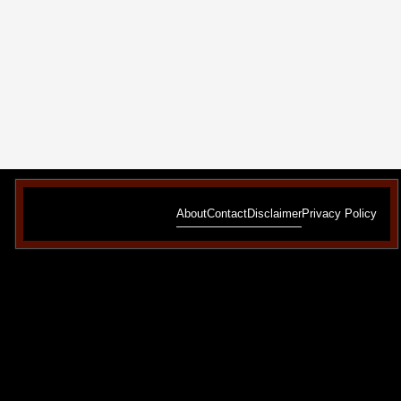
About
Contact
Disclaimer
Privacy Policy