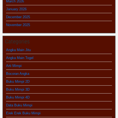
March 2026
January 2026
December 2025
November 2025
Categories
Angka Main Jitu
Angka Main Togel
Arti Mimpi
Bocoran Angka
Buku Mimpi 2D
Buku Mimpi 3D
Buku Mimpi 4D
Data Buku Mimpi
Erek Erek Buku Mimpi