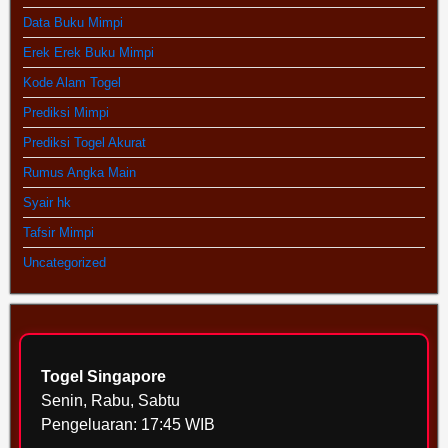
Data Buku Mimpi
Erek Erek Buku Mimpi
Kode Alam Togel
Prediksi Mimpi
Prediksi Togel Akurat
Rumus Angka Main
Syair hk
Tafsir Mimpi
Uncategorized
Togel Singapore
Senin, Rabu, Sabtu
Pengeluaran: 17:45 WIB