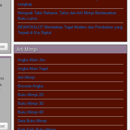
Lengkap
a
Menguak Tabir Rahasia: Tafsir dan Arti Mimpi Berdasarkan
Buku Lama
DEWATASLOT Membahas Togel Modern dan Perubahan yang
Terjadi di Era Digital
ost
Arti Mimpi
Angka Main Jitu
Angka Main Togel
Arti Mimpi
mi
a.
Bocoran Angka
r
Buku Mimpi 2D
Buku Mimpi 3D
Buku Mimpi 4D
Data Buku Mimpi
ost
Erek Erek Buku Mimpi