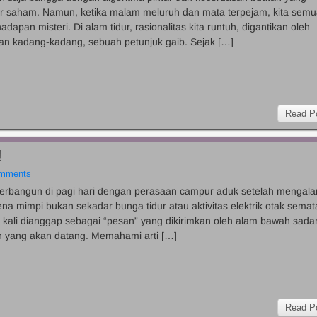
 saham. Namun, ketika malam meluruh dan mata terpejam, kita semu
apan misteri. Di alam tidur, rasionalitas kita runtuh, digantikan oleh
an kadang-kadang, sebuah petunjuk gaib. Sejak […]
Read P
!
mments
erbangun di pagi hari dengan perasaan campur aduk setelah mengala
a mimpi bukan sekadar bunga tidur atau aktivitas elektrik otak semat
 kali dianggap sebagai “pesan” yang dikirimkan oleh alam bawah sada
n yang akan datang. Memahami arti […]
Read P