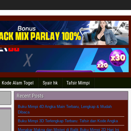
Kode Alam Togel
Syair hk
Tafsir Mimpi
Recent Posts
Buku Mimpi 4D Angka Main Terbaru, Lengkap & Mudah
Dibaca
Buku Mimpi 3D Terlengkap Terbaru: Tafsir dan Kode Angka
Menakar Makna dan Misteri di Balik Buku Mimpi 2D Hari Ini