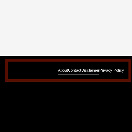
About
Contact
Disclaimer
Privacy Policy