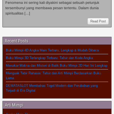
Fenomena ini sering kali diyakini sebagai sebuah petunjuk
tersembunyi yang membawa pesan tertentu. Dalam dunia
spiritualitas […]
Read Post
Recent Posts
Buku Mimpi 4D Angka Main Terbaru, Lengkap & Mudah Dibaca
Buku Mimpi 3D Terlengkap Terbaru: Tafsir dan Kode Angka
Menakar Makna dan Misteri di Balik Buku Mimpi 2D Hari Ini Lengkap
Menguak Tabir Rahasia: Tafsir dan Arti Mimpi Berdasarkan Buku
Lama
DEWATASLOT Membahas Togel Modern dan Perubahan yang
Terjadi di Era Digital
Arti Mimpi