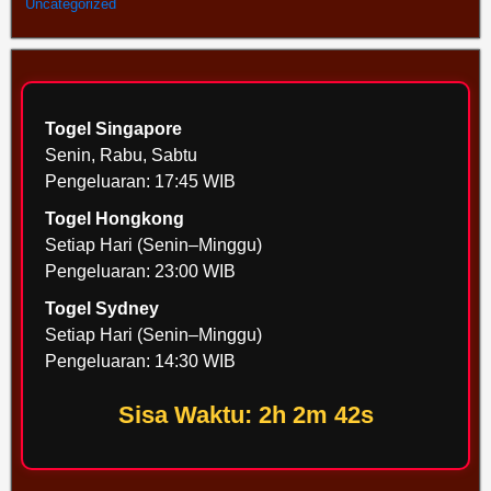
Uncategorized
Togel Singapore
Senin, Rabu, Sabtu
Pengeluaran: 17:45 WIB
Togel Hongkong
Setiap Hari (Senin–Minggu)
Pengeluaran: 23:00 WIB
Togel Sydney
Setiap Hari (Senin–Minggu)
Pengeluaran: 14:30 WIB
Sisa Waktu: 2h 2m 42s