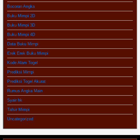
Bocoran Angka
Buku Mimpi 2D
Buku Mimpi 3D
Buku Mimpi 4D
Data Buku Mimpi
Erek Erek Buku Mimpi
Kode Alam Togel
Prediksi Mimpi
Prediksi Togel Akurat
Rumus Angka Main
Syair hk
Tafsir Mimpi
Uncategorized