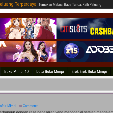
eluang Terpercaya
Temukan Makna, Baca Tanda, Raih Peluang
Buku Mimpi 4D
Data Buku Mimpi
Erek Erek Buku Mimpi
!
afsir Mimpi
Comments
terbangun dengan rasa penasaran yang mengganjal setelah mengalam