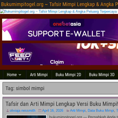
Bukumimpitogel.org ~ Tafsir Mimpi Lengkap & Angka P
Home
Arti Mimpi
Buku Mimpi 2D
Buku Mimpi 3D
Tag:
simbol mimpi
Tafsir dan Arti Mimpi Lengkap Versi Buku Mimpi
oliviaja nessmith
April 16, 2026
Arti Mimpi
,
Data Buku Mimpi
,
T
bukumimpitogel.org — Pernahkah Anda 