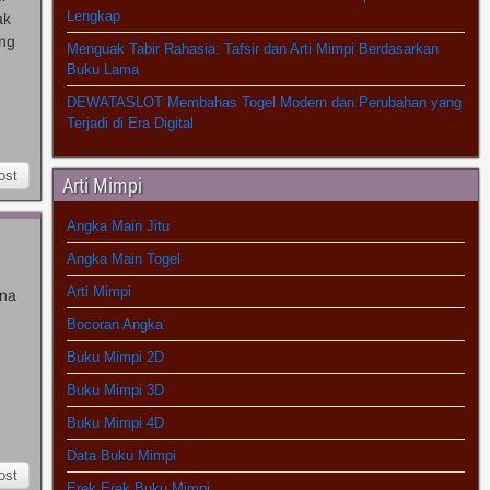
Lengkap
ak
ang
Menguak Tabir Rahasia: Tafsir dan Arti Mimpi Berdasarkan
Buku Lama
DEWATASLOT Membahas Togel Modern dan Perubahan yang
Terjadi di Era Digital
ost
Arti Mimpi
Angka Main Jitu
Angka Main Togel
Arti Mimpi
ena
Bocoran Angka
Buku Mimpi 2D
Buku Mimpi 3D
Buku Mimpi 4D
Data Buku Mimpi
ost
Erek Erek Buku Mimpi