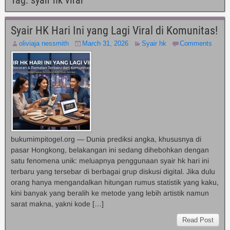
Tag:
syair hk viral
Syair HK Hari Ini yang Lagi Viral di Komunitas!
oliviaja nessmith
March 31, 2026
Syair hk
Comments
bukumimpitogel.org — Dunia prediksi angka, khususnya di
pasar Hongkong, belakangan ini sedang dihebohkan dengan
satu fenomena unik: meluapnya penggunaan syair hk hari ini
terbaru yang tersebar di berbagai grup diskusi digital. Jika dulu
orang hanya mengandalkan hitungan rumus statistik yang kaku,
kini banyak yang beralih ke metode yang lebih artistik namun
sarat makna, yakni kode […]
Read Post