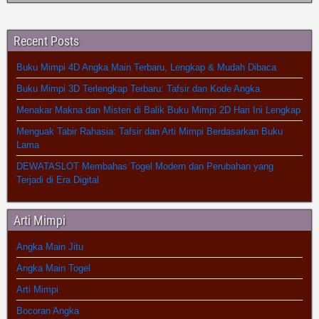
Recent Posts
Buku Mimpi 4D Angka Main Terbaru, Lengkap & Mudah Dibaca
Buku Mimpi 3D Terlengkap Terbaru: Tafsir dan Kode Angka
Menakar Makna dan Misteri di Balik Buku Mimpi 2D Hari Ini Lengkap
Menguak Tabir Rahasia: Tafsir dan Arti Mimpi Berdasarkan Buku
Lama
DEWATASLOT Membahas Togel Modern dan Perubahan yang
Terjadi di Era Digital
Arti Mimpi
Angka Main Jitu
Angka Main Togel
Arti Mimpi
Bocoran Angka