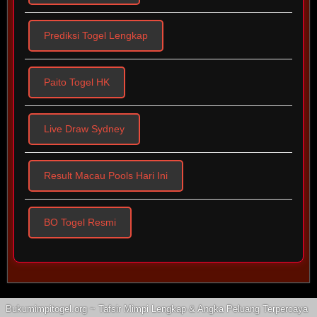
Prediksi Togel Lengkap
Paito Togel HK
Live Draw Sydney
Result Macau Pools Hari Ini
BO Togel Resmi
Bukumimpitogel.org ~ Tafsir Mimpi Lengkap & Angka Peluang Terpercaya