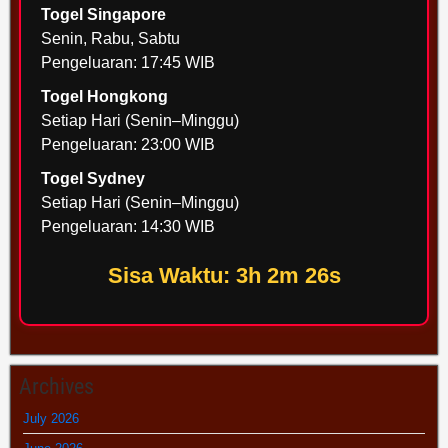
Togel Singapore
Senin, Rabu, Sabtu
Pengeluaran: 17:45 WIB
Togel Hongkong
Setiap Hari (Senin–Minggu)
Pengeluaran: 23:00 WIB
Togel Sydney
Setiap Hari (Senin–Minggu)
Pengeluaran: 14:30 WIB
Sisa Waktu: 3h 2m 26s
Archives
July 2026