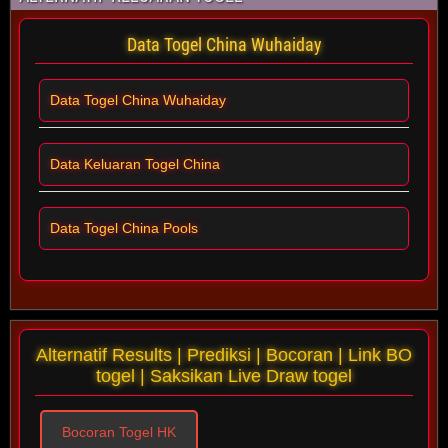
Data Togel China Wuhaiday
Data Togel China Wuhaiday
Data Keluaran Togel China
Data Togel China Pools
Alternatif Results | Prediksi | Bocoran | Link BO
togel | Saksikan Live Draw togel
Bocoran Togel HK