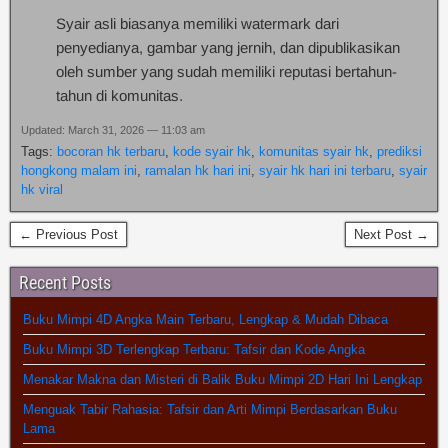
Syair asli biasanya memiliki watermark dari
penyedianya, gambar yang jernih, dan dipublikasikan
oleh sumber yang sudah memiliki reputasi bertahun-
tahun di komunitas.
Updated: March 31, 2026 — 11:03 am
Tags:
bocoran hk terbaru
,
kode syair hk
,
komunitas syair hk
,
prediksi
hongkong malam ini
,
ramalan hk hari ini
,
syair hk hari ini terbaru
,
syair
hk viral
← Previous Post
Next Post →
Recent Posts
Buku Mimpi 4D Angka Main Terbaru, Lengkap & Mudah Dibaca
Buku Mimpi 3D Terlengkap Terbaru: Tafsir dan Kode Angka
Menakar Makna dan Misteri di Balik Buku Mimpi 2D Hari Ini Lengkap
Menguak Tabir Rahasia: Tafsir dan Arti Mimpi Berdasarkan Buku
Lama