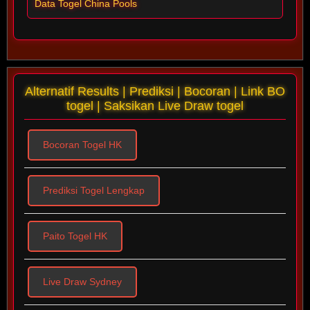
Data Togel China Pools
Alternatif Results | Prediksi | Bocoran | Link BO
togel | Saksikan Live Draw togel
Bocoran Togel HK
Prediksi Togel Lengkap
Paito Togel HK
Live Draw Sydney