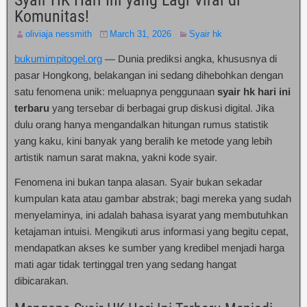
Syair HK Hari Ini yang Lagi Viral di
Komunitas!
oliviaja nessmith
March 31, 2026
Syair hk
bukumimpitogel.org
— Dunia prediksi angka, khususnya di
pasar Hongkong, belakangan ini sedang dihebohkan dengan
satu fenomena unik: meluapnya penggunaan
syair hk hari ini
terbaru
yang tersebar di berbagai grup diskusi digital. Jika
dulu orang hanya mengandalkan hitungan rumus statistik
yang kaku, kini banyak yang beralih ke metode yang lebih
artistik namun sarat makna, yakni kode syair.
Fenomena ini bukan tanpa alasan. Syair bukan sekadar
kumpulan kata atau gambar abstrak; bagi mereka yang sudah
menyelaminya, ini adalah bahasa isyarat yang membutuhkan
ketajaman intuisi. Mengikuti arus informasi yang begitu cepat,
mendapatkan akses ke sumber yang kredibel menjadi harga
mati agar tidak tertinggal tren yang sedang hangat
dibicarakan.