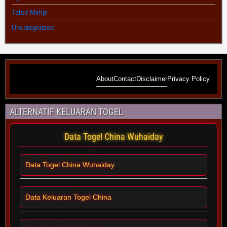
Tafsir Mimpi
Uncategorized
About
Contact
Disclaimer
Privacy Policy
ALTERNATIF KELUARAN TOGEL
Data Togel China Wuhaiday
Data Togel China Wuhaiday
Data Keluaran Togel China