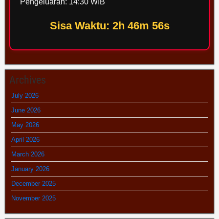
Pengeluaran: 14:30 WIB
Sisa Waktu: 2h 46m 55s
Archives
July 2026
June 2026
May 2026
April 2026
March 2026
January 2026
December 2025
November 2025