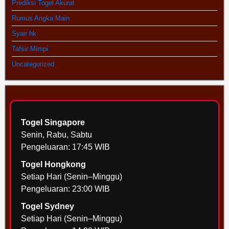
Prediksi Togel Akurat
Rumus Angka Main
Syair hk
Tafsir Mimpi
Uncategorized
Togel Singapore
Senin, Rabu, Sabtu
Pengeluaran: 17:45 WIB
Togel Hongkong
Setiap Hari (Senin–Minggu)
Pengeluaran: 23:00 WIB
Togel Sydney
Setiap Hari (Senin–Minggu)