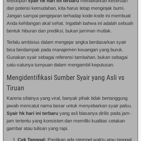
Meskipun
syair hk hari ini terbaru
menawarkan keseruan
dan potensi kemudahan, kita harus tetap menginjak bumi.
Jangan sampai pengejaran terhadap kode-kode ini membuat
Anda kehilangan akal sehat. Ingatlah bahwa ini adalah sebuah
bentuk hiburan dan prediksi, bukan jaminan mutlak.
Terlalu ambisius dalam mengejar angka berdasarkan syair
bisa berdampak pada manajemen keuangan yang buruk.
Gunakan syair sebagai referensi tambahan, bukan sebagai
satu-satunya tumpuan dalam mengambil keputusan.
Mengidentifikasi Sumber Syair yang Asli vs
Tiruan
Karena sifatnya yang viral, banyak pihak tidak bertanggung
jawab mencatut nama besar untuk menyebarkan syair palsu.
Syair hk hari ini terbaru
yang asli biasanya dirilis pada jam-
jam tertentu yang konsisten dan memiliki kualitas cetakan
gambar atau tulisan yang rapi.
Cek Tanggal:
Pastikan ada stempel waktu atau tanggal