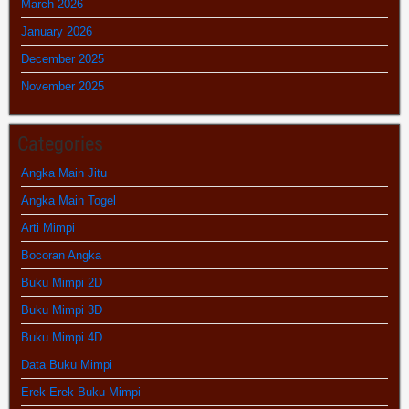
March 2026
January 2026
December 2025
November 2025
Categories
Angka Main Jitu
Angka Main Togel
Arti Mimpi
Bocoran Angka
Buku Mimpi 2D
Buku Mimpi 3D
Buku Mimpi 4D
Data Buku Mimpi
Erek Erek Buku Mimpi