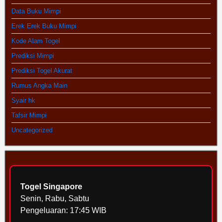
Data Buku Mimpi
Erek Erek Buku Mimpi
Kode Alam Togel
Prediksi Mimpi
Prediksi Togel Akurat
Rumus Angka Main
Syair hk
Tafsir Mimpi
Uncategorized
Togel Singapore
Senin, Rabu, Sabtu
Pengeluaran: 17:45 WIB