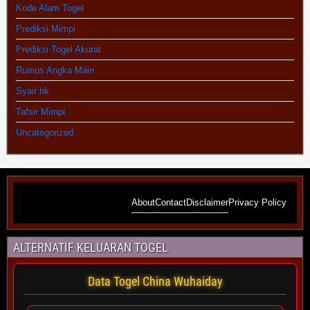
Kode Alam Togel
Prediksi Mimpi
Prediksi Togel Akurat
Rumus Angka Main
Syair hk
Tafsir Mimpi
Uncategorized
About
Contact
Disclaimer
Privacy Policy
ALTERNATIF KELUARAN TOGEL
Data Togel China Wuhaiday