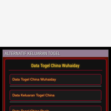
ALTERNATIF KELUARAN TOGEL
Data Togel China Wuhaiday
Data Togel China Wuhaiday
Data Keluaran Togel China