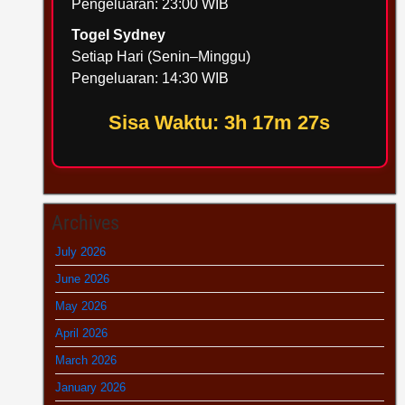
Pengeluaran: 23:00 WIB
Togel Sydney
Setiap Hari (Senin–Minggu)
Pengeluaran: 14:30 WIB
Sisa Waktu: 3h 17m 27s
Archives
July 2026
June 2026
May 2026
April 2026
March 2026
January 2026