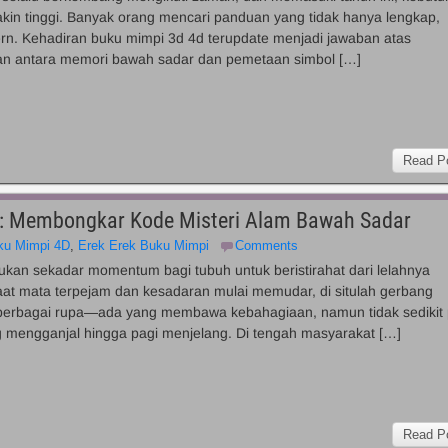
akin tinggi. Banyak orang mencari panduan yang tidak hanya lengkap,
ern. Kehadiran buku mimpi 3d 4d terupdate menjadi jawaban atas
an antara memori bawah sadar dan pemetaan simbol […]
Read P
ek: Membongkar Kode Misteri Alam Bawah Sadar
ku Mimpi 4D
,
Erek Erek Buku Mimpi
Comments
ukan sekadar momentum bagi tubuh untuk beristirahat dari lelahnya
 saat mata terpejam dan kesadaran mulai memudar, di situlah gerbang
m berbagai rupa—ada yang membawa kebahagiaan, namun tidak sedikit 
 mengganjal hingga pagi menjelang. Di tengah masyarakat […]
Read P