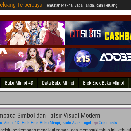
eluang Terpercaya
Temukan Makna, Baca Tanda, Raih Peluang
Buku Mimpi 4D
Data Buku Mimpi
Erek Erek Buku Mimpi
mbaca Simbol dan Tafsir Visual Modern
u Mimpi 4D
,
Erek Erek Buku Mimpi
,
Kode Alam Togel
Comments
al selalu berkembang mengikuti zaman, dan memasuki tahun ini, kebut