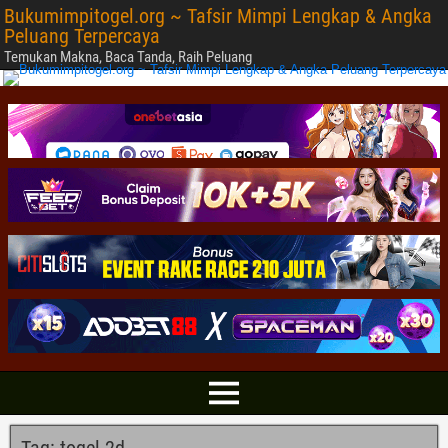
Bukumimpitogel.org ~ Tafsir Mimpi Lengkap & Angka
Peluang Terpercaya
Temukan Makna, Baca Tanda, Raih Peluang