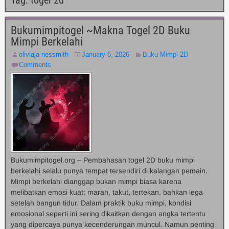
Tag:
togel 2d
Bukumimpitogel ~Makna Togel 2D Buku
Mimpi Berkelahi
oliviaja nessmith
January 6, 2026
Buku Mimpi 2D
Comments
Bukumimpitogel.org – Pembahasan togel 2D buku mimpi
berkelahi selalu punya tempat tersendiri di kalangan pemain.
Mimpi berkelahi dianggap bukan mimpi biasa karena
melibatkan emosi kuat: marah, takut, tertekan, bahkan lega
setelah bangun tidur. Dalam praktik buku mimpi, kondisi
emosional seperti ini sering dikaitkan dengan angka tertentu
yang dipercaya punya kecenderungan muncul. Namun penting