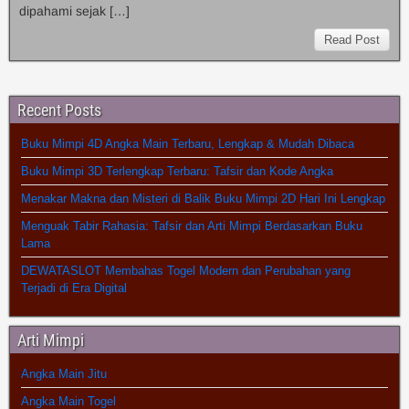
dipahami sejak […]
Read Post
Recent Posts
Buku Mimpi 4D Angka Main Terbaru, Lengkap & Mudah Dibaca
Buku Mimpi 3D Terlengkap Terbaru: Tafsir dan Kode Angka
Menakar Makna dan Misteri di Balik Buku Mimpi 2D Hari Ini Lengkap
Menguak Tabir Rahasia: Tafsir dan Arti Mimpi Berdasarkan Buku
Lama
DEWATASLOT Membahas Togel Modern dan Perubahan yang
Terjadi di Era Digital
Arti Mimpi
Angka Main Jitu
Angka Main Togel