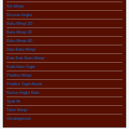
Arti Mimpi
Bocoran Angka
Buku Mimpi 2D
Buku Mimpi 3D
Buku Mimpi 4D
Data Buku Mimpi
Erek Erek Buku Mimpi
Kode Alam Togel
Prediksi Mimpi
Prediksi Togel Akurat
Rumus Angka Main
Syair hk
Tafsir Mimpi
Uncategorized