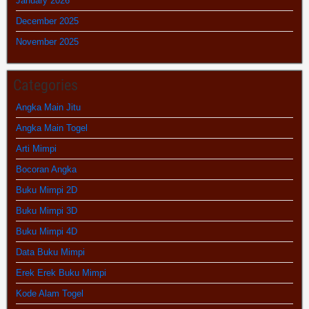
January 2026
December 2025
November 2025
Categories
Angka Main Jitu
Angka Main Togel
Arti Mimpi
Bocoran Angka
Buku Mimpi 2D
Buku Mimpi 3D
Buku Mimpi 4D
Data Buku Mimpi
Erek Erek Buku Mimpi
Kode Alam Togel