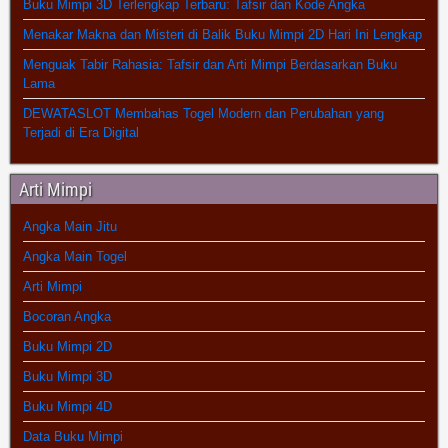
Buku Mimpi 3D Terlengkap Terbaru: Tafsir dan Kode Angka
Menakar Makna dan Misteri di Balik Buku Mimpi 2D Hari Ini Lengkap
Menguak Tabir Rahasia: Tafsir dan Arti Mimpi Berdasarkan Buku
Lama
DEWATASLOT Membahas Togel Modern dan Perubahan yang
Terjadi di Era Digital
Arti Mimpi
Angka Main Jitu
Angka Main Togel
Arti Mimpi
Bocoran Angka
Buku Mimpi 2D
Buku Mimpi 3D
Buku Mimpi 4D
Data Buku Mimpi