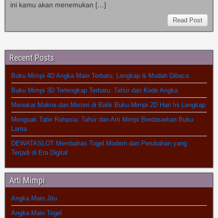
ini kamu akan menemukan […]
Read Post
Recent Posts
Buku Mimpi 4D Angka Main Terbaru, Lengkap & Mudah Dibaca
Buku Mimpi 3D Terlengkap Terbaru: Tafsir dan Kode Angka
Menakar Makna dan Misteri di Balik Buku Mimpi 2D Hari Ini Lengkap
Menguak Tabir Rahasia: Tafsir dan Arti Mimpi Berdasarkan Buku
Lama
DEWATASLOT Membahas Togel Modern dan Perubahan yang
Terjadi di Era Digital
Arti Mimpi
Angka Main Jitu
Angka Main Togel