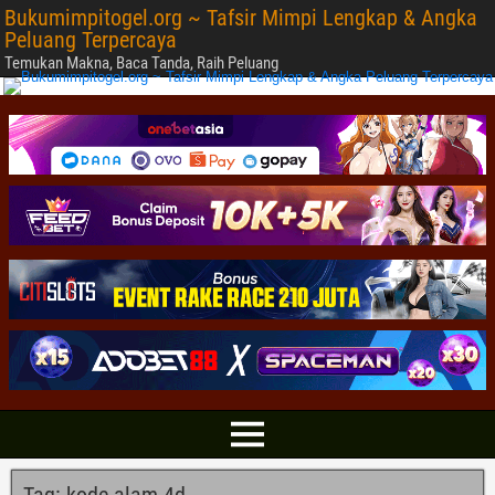
Bukumimpitogel.org ~ Tafsir Mimpi Lengkap & Angka
Peluang Terpercaya
Temukan Makna, Baca Tanda, Raih Peluang