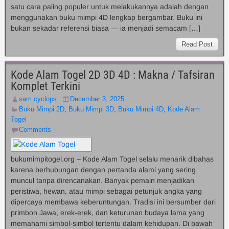
satu cara paling populer untuk melakukannya adalah dengan
menggunakan buku mimpi 4D lengkap bergambar. Buku ini
bukan sekadar referensi biasa — ia menjadi semacam […]
Read Post
Kode Alam Togel 2D 3D 4D : Makna / Tafsiran
Komplet Terkini
sam cyclops
December 3, 2025
Buku Mimpi 2D
,
Buku Mimpi 3D
,
Buku Mimpi 4D
,
Kode Alam
Togel
Comments
bukumimpitogel.org – Kode Alam Togel selalu menarik dibahas
karena berhubungan dengan pertanda alami yang sering
muncul tanpa direncanakan. Banyak pemain menjadikan
peristiwa, hewan, atau mimpi sebagai petunjuk angka yang
dipercaya membawa keberuntungan. Tradisi ini bersumber dari
primbon Jawa, erek-erek, dan keturunan budaya lama yang
memahami simbol-simbol tertentu dalam kehidupan. Di bawah