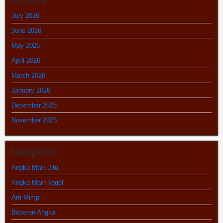
July 2026
June 2026
May 2026
April 2026
March 2026
January 2026
December 2025
November 2025
Categories
Angka Main Jitu
Angka Main Togel
Arti Mimpi
Bocoran Angka