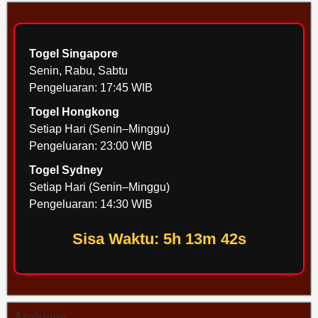
Togel Singapore
Senin, Rabu, Sabtu
Pengeluaran: 17:45 WIB
Togel Hongkong
Setiap Hari (Senin–Minggu)
Pengeluaran: 23:00 WIB
Togel Sydney
Setiap Hari (Senin–Minggu)
Pengeluaran: 14:30 WIB
Sisa Waktu: 5h 13m 41s
Archives