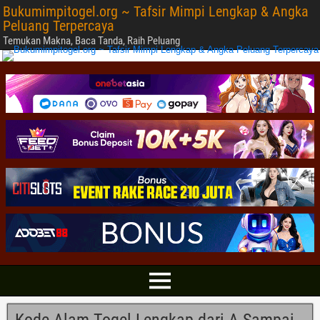
Bukumimpitogel.org ~ Tafsir Mimpi Lengkap & Angka
Peluang Terpercaya
Temukan Makna, Baca Tanda, Raih Peluang