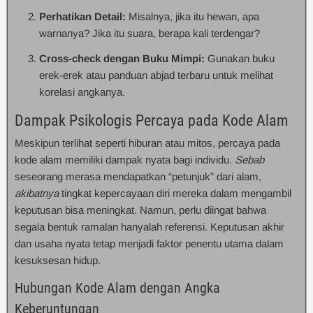
Perhatikan Detail:
Misalnya, jika itu hewan, apa
warnanya? Jika itu suara, berapa kali terdengar?
Cross-check dengan Buku Mimpi:
Gunakan buku
erek-erek atau panduan abjad terbaru untuk melihat
korelasi angkanya.
Dampak Psikologis Percaya pada Kode Alam
Meskipun terlihat seperti hiburan atau mitos, percaya pada
kode alam memiliki dampak nyata bagi individu.
Sebab
seseorang merasa mendapatkan “petunjuk” dari alam,
akibatnya
tingkat kepercayaan diri mereka dalam mengambil
keputusan bisa meningkat. Namun, perlu diingat bahwa
segala bentuk ramalan hanyalah referensi. Keputusan akhir
dan usaha nyata tetap menjadi faktor penentu utama dalam
kesuksesan hidup.
Hubungan Kode Alam dengan Angka
Keberuntungan