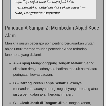
saja. Tapi sejak saat itu, saya jadi lebih
memperhatikan detail kecil di sekitar saya.”
—
Rian, Pengusaha Ekspedisi.
Panduan A Sampai Z: Membedah Abjad Kode
Alam
Mari kita susun beberapa poin penting berdasarkan urutan
abjad untuk mempermudah pencarian Anda terhadap
fenomena yang dialami:
A – Anjing Menggonggong Tengah Malam:
Sering
dikaitkan dengan adanya kehadiran mahluk astral atau
peringatan kewaspadaan.
B – Barang Pecah Tanpa Sebab:
Biasanya
menandakan adanya energi negatif yang terbuang atau
justru peringatan akan kerugian materi.
C – Cicak Jatuh di Tangan:
Jika di tangan kanan,