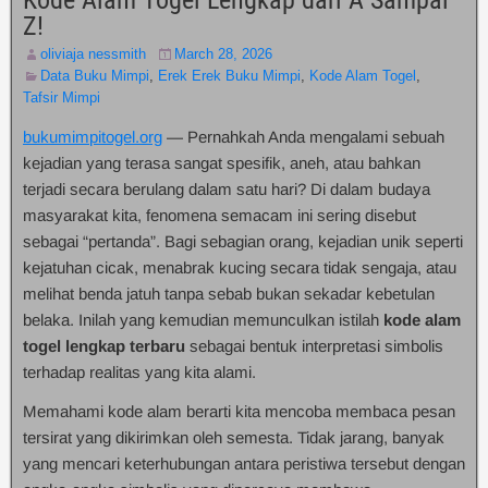
Kode Alam Togel Lengkap dari A Sampai
Z!
oliviaja nessmith
March 28, 2026
Data Buku Mimpi
,
Erek Erek Buku Mimpi
,
Kode Alam Togel
,
Tafsir Mimpi
bukumimpitogel.org
— Pernahkah Anda mengalami sebuah
kejadian yang terasa sangat spesifik, aneh, atau bahkan
terjadi secara berulang dalam satu hari? Di dalam budaya
masyarakat kita, fenomena semacam ini sering disebut
sebagai “pertanda”. Bagi sebagian orang, kejadian unik seperti
kejatuhan cicak, menabrak kucing secara tidak sengaja, atau
melihat benda jatuh tanpa sebab bukan sekadar kebetulan
belaka. Inilah yang kemudian memunculkan istilah
kode alam
togel lengkap terbaru
sebagai bentuk interpretasi simbolis
terhadap realitas yang kita alami.
Memahami kode alam berarti kita mencoba membaca pesan
tersirat yang dikirimkan oleh semesta. Tidak jarang, banyak
yang mencari keterhubungan antara peristiwa tersebut dengan