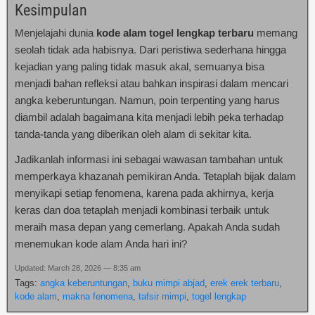
Kesimpulan
Menjelajahi dunia
kode alam togel lengkap terbaru
memang
seolah tidak ada habisnya. Dari peristiwa sederhana hingga
kejadian yang paling tidak masuk akal, semuanya bisa
menjadi bahan refleksi atau bahkan inspirasi dalam mencari
angka keberuntungan. Namun, poin terpenting yang harus
diambil adalah bagaimana kita menjadi lebih peka terhadap
tanda-tanda yang diberikan oleh alam di sekitar kita.
Jadikanlah informasi ini sebagai wawasan tambahan untuk
memperkaya khazanah pemikiran Anda. Tetaplah bijak dalam
menyikapi setiap fenomena, karena pada akhirnya, kerja
keras dan doa tetaplah menjadi kombinasi terbaik untuk
meraih masa depan yang cemerlang. Apakah Anda sudah
menemukan kode alam Anda hari ini?
Updated: March 28, 2026 — 8:35 am
Tags:
angka keberuntungan
,
buku mimpi abjad
,
erek erek terbaru
,
kode alam
,
makna fenomena
,
tafsir mimpi
,
togel lengkap