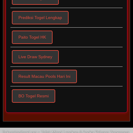
Prediksi Togel Lengkap
Paito Togel HK
Live Draw Sydney
Result Macau Pools Hari Ini
BO Togel Resmi
Bukumimpitogel.org ~ Tafsir Mimpi Lengkap & Angka Peluang Terpercaya