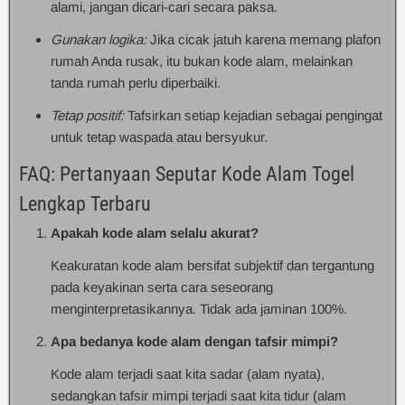
alami, jangan dicari-cari secara paksa.
Gunakan logika:
Jika cicak jatuh karena memang plafon
rumah Anda rusak, itu bukan kode alam, melainkan
tanda rumah perlu diperbaiki.
Tetap positif:
Tafsirkan setiap kejadian sebagai pengingat
untuk tetap waspada atau bersyukur.
FAQ: Pertanyaan Seputar Kode Alam Togel
Lengkap Terbaru
Apakah kode alam selalu akurat?
Keakuratan kode alam bersifat subjektif dan tergantung
pada keyakinan serta cara seseorang
menginterpretasikannya. Tidak ada jaminan 100%.
Apa bedanya kode alam dengan tafsir mimpi?
Kode alam terjadi saat kita sadar (alam nyata),
sedangkan tafsir mimpi terjadi saat kita tidur (alam