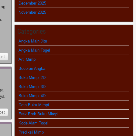
December 2025
ang
November 2025
n.
Categories
Angka Main Jitu
Angka Main Togel
ost
Arti Mimpi
Bocoran Angka
Buku Mimpi 2D
Buku Mimpi 3D
ga
Buku Mimpi 4D
nya
Data Buku Mimpi
ost
Erek Erek Buku Mimpi
Kode Alam Togel
Prediksi Mimpi