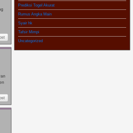
Prediksi Togel Akurat
ng
Rumus Angka Main
Syair hk
Tafsir Mimpi
ost
Uncategorized
ran
men
ost