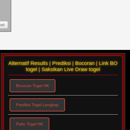
ost
Alternatif Results | Prediksi | Bocoran | Link BO
togel | Saksikan Live Draw togel
Bocoran Togel HK
Prediksi Togel Lengkap
Paito Togel HK