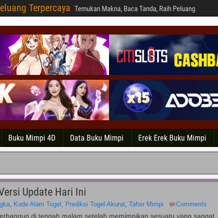
eluang Terpercaya
Temukan Makna, Baca Tanda, Raih Peluang
Buku Mimpi 4D
Data Buku Mimpi
Erek Erek Buku Mimpi
rsi Update Hari Ini
gka
,
Kode Alam Togel
,
Prediksi Togel Akurat
,
Tafsir Mimpi
Comments
erbangun di tengah malam setelah memimpikan sesuatu yang sangat