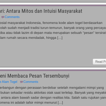
ri: Antara Mitos dan Intuisi Masyarakat
Comments
osial masyarakat Indonesia, fenomena kode alam togel berdasarkan
Seolah sudah menjadi tradisi turun-temurun, banyak orang yang percaya
-tiba atau tidak lazim di depan mata merupakan sebuah “pesan” tersirat
dalam rumah secara mendadak, hingga […]
Read P
 Seni Membaca Pesan Tersembunyi
e Alam Togel
Comments
terbangun dengan perasaan berdebar setelah mengalami mimpi yang
 bukan sekadar residu aktivitas otak saat terlelap. Banyak yang meyaki
ntara alam bawah sadar dengan realitas kita. Salah satu rujukan ya
omena ini adalah tafsir mimpi menurut […]