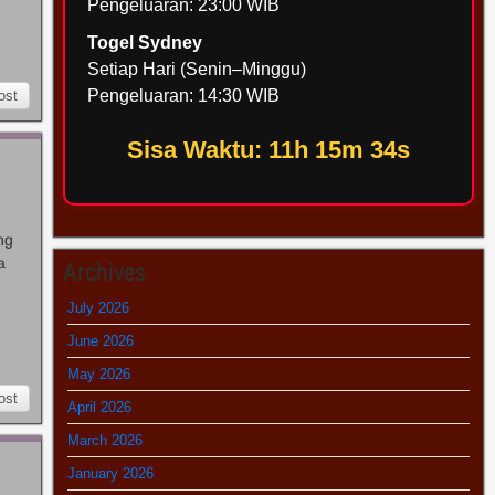
Pengeluaran: 23:00 WIB
Togel Sydney
Setiap Hari (Senin–Minggu)
Pengeluaran: 14:30 WIB
ost
Sisa Waktu: 11h 15m 33s
ng
a
Archives
July 2026
June 2026
May 2026
ost
April 2026
March 2026
January 2026