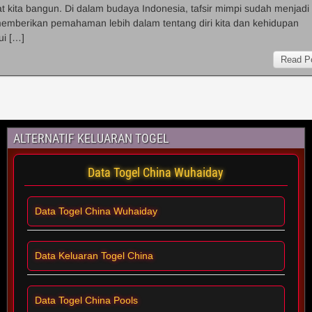
kita bangun. Di dalam budaya Indonesia, tafsir mimpi sudah menjadi
 memberikan pemahaman lebih dalam tentang diri kita dan kehidupan
ui […]
Read P
ALTERNATIF KELUARAN TOGEL
Data Togel China Wuhaiday
Data Togel China Wuhaiday
Data Keluaran Togel China
Data Togel China Pools